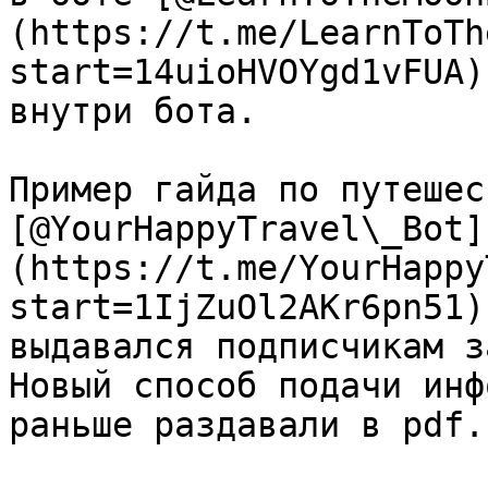
(https://t.me/LearnToTh
start=14uioHVOYgd1vFUA)
внутри бота.

Пример гайда по путешес
[@YourHappyTravel\_Bot]
(https://t.me/YourHappy
start=1IjZuOl2AKr6pn51)
выдавался подписчикам з
Новый способ подачи инф
раньше раздавали в pdf.
