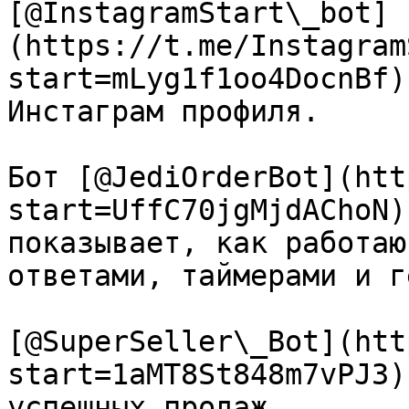
[@InstagramStart\_bot]
(https://t.me/Instagram
start=mLyg1f1oo4DocnBf)
Инстаграм профиля.

Бот [@JediOrderBot](htt
start=UffC70jgMjdAChoN)
показывает, как работаю
ответами, таймерами и г
[@SuperSeller\_Bot](htt
start=1aMT8St848m7vPJ3)
успешных продаж.
