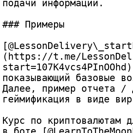
подачи информации.

### Примеры

[@LessonDelivery\_start
(https://t.me/LessonDel
start=107K4vcs4PInOOhd)
показывающий базовые во
Далее, пример отчета / 
геймификация в виде вир
Курс по криптовалютам д
в боте [@LearnToTheMoon